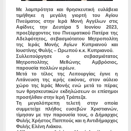
Με λαμπρότητα και θρησκευτική ευλάβεια
τιμήθηκε η μεγάλη γιορτή του Αγίου
Πνεύματος στην Ιερά Μονή Αγγέλων στις
Αφίδνες την Δευτέρα 5 Ιουνίου 2023,
προεξάρχοντος του Πνευματικού Πατέρα της
Αδελφότητος, σεβασμιότατου Μητροπολίτη
της Ιεράς Μονής Αγίων Κυπριανού και
Ιουστίνης Φυλής – Ωρωπού κ.κ. Κυπριανού.
Συλλειτούργησε ο σεβασμιότατος
Μητροπολίτης Μεθώνης Αμβρόσιος,
παρουσία πολλών ιερέων.
Μετά το τέλος της Λειτουργίας έγινε η
Λιτάνευση της ιερής εικόνας, στον αύλειο
χώρο της Ιεράς Μονής ενώ μετά το πέρας
των θρησκευτικών εκδηλώσεων οι επίσημοι
προσήλθαν στην Ιερή Τράπεζα.
Τη μεγαλόπρεπη τελετή στην οποία
συμμετείχε πλήθος ευσεβών Χριστιανών,
τίμησαν με την παρουσία τους, ο Δήμαρχος
Φυλής Χρήστος Παππούς και η Αντιδήμαρχος
Φυλής Ελένη Λιάκου.