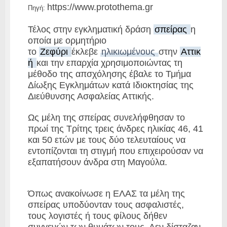
https://www.protothema.gr
Πηγή:
Τέλος στην εγκληματική δράση
σπείρας
η
οποία με ορμητήριο
το
Ζεφύρι
έκλεβε
ηλικιωμένους
στην
Αττικ
ή
και την επαρχία χρησιμοποιώντας τη
μέθοδο της απσχόλησης έβαλε το Τμήμα
Δίωξης Εγκλημάτων κατά Ιδιοκτησίας της
Διεύθυνσης Ασφαλείας Αττικής.
Ως μέλη της
σπείρας
συνελήφθησαν το
πρωί της Τρίτης τρεις άνδρες ηλικίας 46, 41
και 50 ετών με τους δύο τελευταίους να
εντοπίζονται τη στιγμή που επιχειρούσαν να
εξαπατήσουν άνδρα στη
Μαγούλα
.
Όπως ανακοίνωσε η ΕΛΑΣ τα μέλη της
σπείρας υποδύονταν τους
ασφαλιστές
,
τους
λογιστές
ή τους
φίλους
δήθεν
συγγενών των θυμάτων τους. Δεν δίσταζαν,