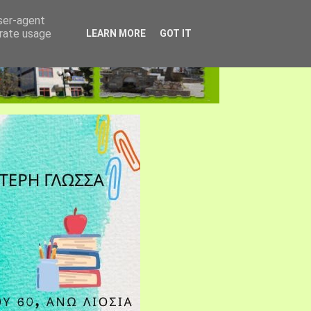
user-agent
erate usage
LEARN MORE
GOT IT