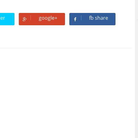
ter
google+
fb share