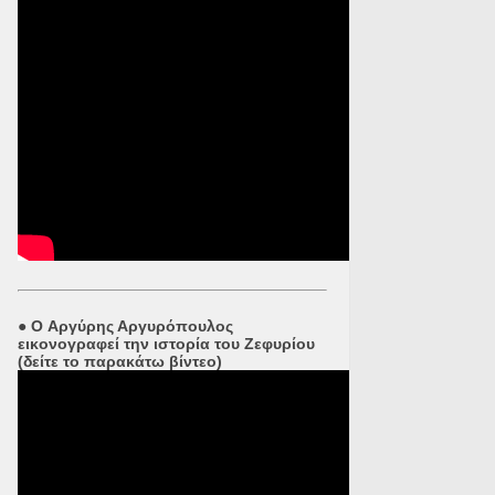
●
O Αργύρης Αργυρόπουλος
εικονογραφεί την ιστορία του Ζεφυρίου
(δείτε το παρακάτω βίντεο)