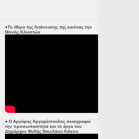
●Το έθιμο της Λιτάνευσης της εικόνας την
Μονής Κλειστών
● Ο Αργύρης Αργυρόπουλος σκιαγραφεί
την προσωπικότητα και το έργο του
Δημάρχου Φυλής Νικολάου Λιάκου