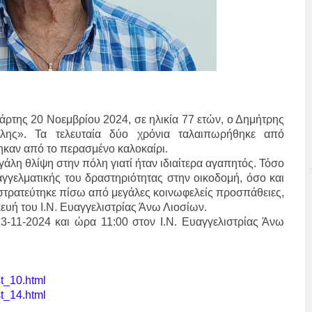
άρτης 20 Νοεμβρίου 2024, σε ηλικία 77 ετών, ο Δημήτρης
ης». Τα τελευταία δύο χρόνια ταλαιπωρήθηκε από
ηκαν από το περασμένο καλοκαίρι.
άλη θλίψη στην πόλη γιατί ήταν ιδιαίτερα αγαπητός. Τόσο
γελματικής του δραστηριότητας στην οικοδομή, όσο και
στρατεύτηκε πίσω από μεγάλες κοινωφελείς προσπάθειες,
ευή του Ι.Ν. Ευαγγελιστρίας Άνω Λιοσίων.
23-11-2024 και ώρα 11:00 στον Ι.Ν. Ευαγγελιστρίας Άνω
st_10.html
st_14.html