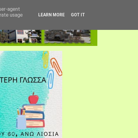
user-agent
erate usage
LEARN MORE
GOT IT