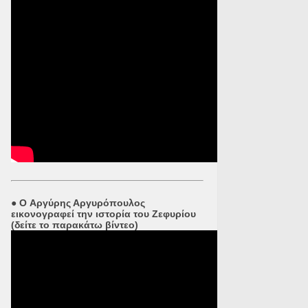
●
O Αργύρης Αργυρόπουλος
εικονογραφεί την ιστορία του Ζεφυρίου
(δείτε το παρακάτω βίντεο)