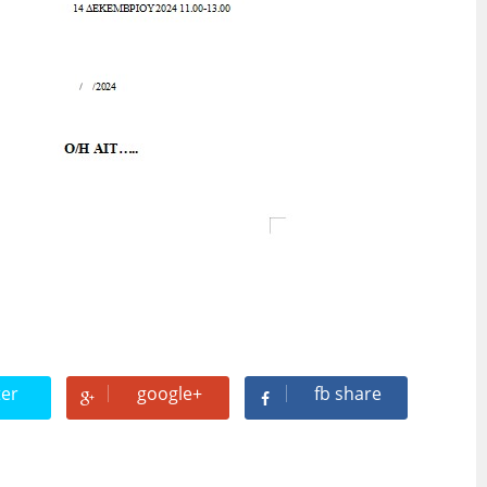
ter
google+
fb share