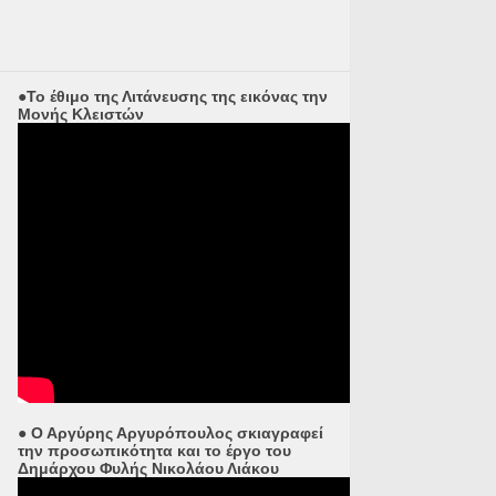
●Το έθιμο της Λιτάνευσης της εικόνας την
Μονής Κλειστών
● Ο Αργύρης Αργυρόπουλος σκιαγραφεί
την προσωπικότητα και το έργο του
Δημάρχου Φυλής Νικολάου Λιάκου