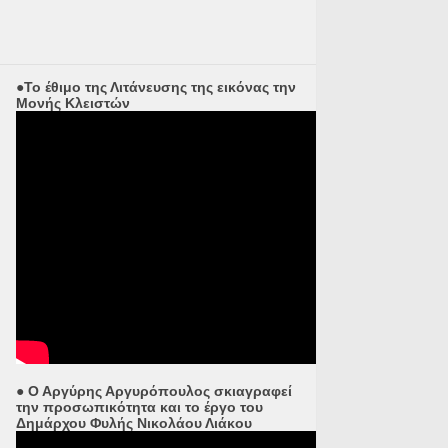
●Το έθιμο της Λιτάνευσης της εικόνας την
Μονής Κλειστών
● Ο Αργύρης Αργυρόπουλος σκιαγραφεί
την προσωπικότητα και το έργο του
Δημάρχου Φυλής Νικολάου Λιάκου