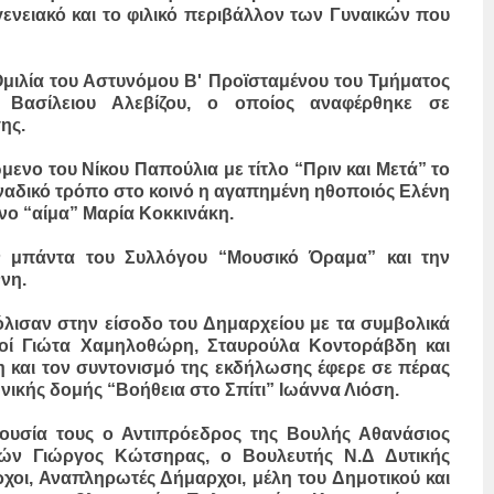
γενειακό και το φιλικό περιβάλλον των Γυναικών που
μιλία του Αστυνόμου Β' Προϊσταμένου του Τμήματος
 Βασίλειου Αλεβίζου, ο οποίος αναφέρθηκε σε
ης.
ενο του Νίκου Παπούλια με τίτλο “Πριν και Μετά” το
οναδικό τρόπο στο κοινό η αγαπημένη ηθοποιός Ελένη
νο “αίμα” Μαρία Κοκκινάκη.
ν μπάντα του Συλλόγου “Μουσικό Όραμα” και την
νη.
τόλισαν στην είσοδο του Δημαρχείου με τα συμβολικά
γοί Γιώτα Χαμηλοθώρη, Σταυρούλα Κοντοράβδη και
 και τον συντονισμό της εκδήλωσης έφερε σε πέρας
ωνικής δομής “Βοήθεια στο Σπίτι” Ιωάννα Λιόση.
ουσία τους ο Αντιπρόεδρος της Βουλής Αθανάσιος
ών Γιώργος Κώτσηρας, ο Βουλευτής Ν.Δ Δυτικής
ρχοι, Αναπληρωτές Δήμαρχοι, μέλη του Δημοτικού και