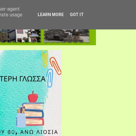
user-agent
erate usage
LEARN MORE
GOT IT