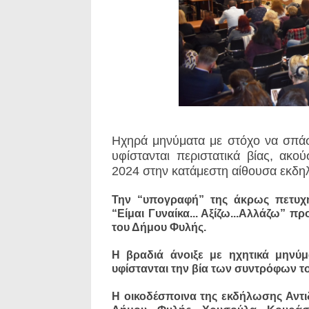
Ηχηρά μηνύματα με στόχο να σπάσε
υφίστανται περιστατικά βίας, ακ
2024 στην κατάμεστη αίθουσα εκδη
Την “υπογραφή” της άκρως πετυχη
“Είμαι Γυναίκα... Αξίζω...Αλλάζω” π
του Δήμου Φυλής.
Η βραδιά άνοιξε με ηχητικά μηνύ
υφίστανται την βία των συντρόφων το
Η οικοδέσποινα της εκδήλωσης Αντι