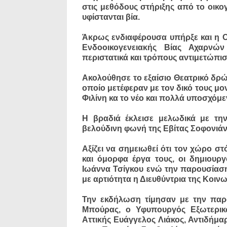
στις μεθόδους στήριξης από το οικο
υφίστανται βία.
Άκρως ενδιαφέρουσα υπήρξε και η Ο
Ενδοοικογενειακής Βίας Αχαρνών
περιστατικά και τρόπους αντιμετώπισ
Ακολούθησε το εξαίσιο Θεατρικό δρώμ
οποίο μετέφεραν με τον δικό τους μ
Φιλίνη κα το νέο και πολλά υποσχόμε
Η βραδιά έκλεισε μελωδικά με τη
βελούδινη φωνή της Εβίτας Σοφονιάν
Αξίζει να σημειωθεί ότι τον χώρο σ
και όμορφα έργα τους, οι δημιουρ
Ιωάννα Τσίγκου ενώ την παρουσίαση
με αρτιότητα η Διευθύντρια της Κοιν
Την εκδήλωση τίμησαν με την παρ
Μπούρας, ο Υφυπουργός Εξωτερικ
Αττικής Ευάγγελος Λιάκος, Αντιδήμα