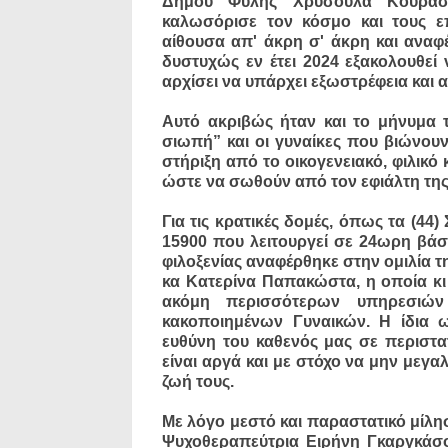
Δήμου Φυλής Χρυσούλα Κουράσ
καλωσόρισε τον κόσμο και τους ε
αίθουσα απ' άκρη σ' άκρη και αναφ
δυστυχώς εν έτει 2024 εξακολουθεί 
αρχίσει να υπάρχει εξωστρέφεια και 
Αυτό ακριβώς ήταν και το μήνυμα 
σιωπή” και οι γυναίκες που βιώνου
στήριξη από το οικογενειακό, φιλικό
ώστε να σωθούν από τον εφιάλτη της
Για τις κρατικές δομές, όπως τα (4
15900 που λειτουργεί σε 24ωρη βάσ
φιλοξενίας αναφέρθηκε στην ομιλία τ
κα Κατερίνα Παπακώστα, η οποία κι
ακόμη περισσότερων υπηρεσιών
κακοποιημένων Γυναικών. Η ίδια 
ευθύνη του καθενός μας σε περιστα
είναι αργά και με στόχο να μην μεγ
ζωή τους.
Με λόγο μεστό και παραστατικό μίλησ
Ψυχοθεραπεύτρια Ειρήνη Γκαργκάσο