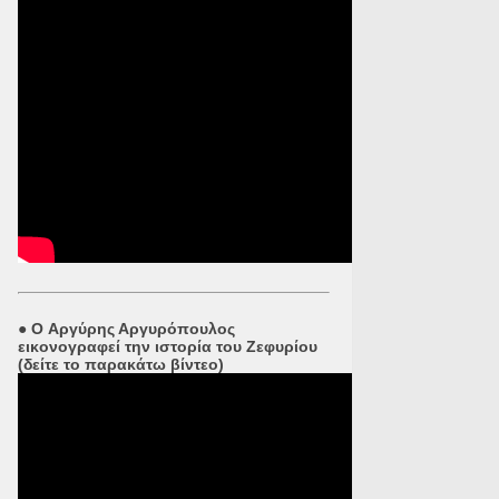
●
O Αργύρης Αργυρόπουλος
εικονογραφεί την ιστορία του Ζεφυρίου
(δείτε το παρακάτω βίντεο)