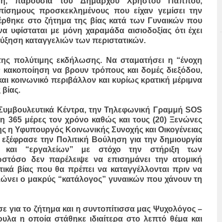
η, παρουσία του Δημάρχου Χρήστου Παππού,
πίσημους προσκεκλημένους που είχαν γεμίσει την
έρθηκε στο ζήτημα της βίας κατά των Γυναικών που
να υφίσταται με μόνη χαραμάδα αισιοδοξίας ότι έχει
αύξηση καταγγελιών των περιστατικών.
της πολύτιμης εκδήλωσης. Να σταματήσει η “ένοχη
ν κακοποίηση να βρουν τρόπους και δομές διεξόδου,
 και κοινωνικό περιβάλλον και κυρίως κρατική μέριμνα
 βίας.
4) Συμβουλευτικά Κέντρα, την Τηλεφωνική Γραμμή SOS
η 365 μέρες τον χρόνο καθώς και τους (20) Ξενώνες
ης η Υφυπουργός Κοινωνικής Συνοχής και Οικογένειας
 εξέφρασε την Πολιτική Βούληση για την δημιουργία
 και “εργαλείων” με στόχο την στήριξη των
ωστόσο δεν παρέλειψε να επισημάνει την ατομική
τικά βίας που θα πρέπει να καταγγέλλονται πριν να
αλώνει ο μακρύς “κατάλογος” γυναικών που χάνουν τη
ε για το ζήτημα και η συντοπίτισσα μας Ψυχολόγος –
υλα η οποία στάθηκε ιδιαίτερα στο λεπτό θέμα και