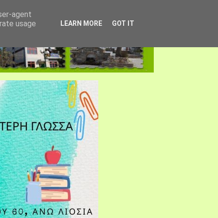
user-agent
erate usage
LEARN MORE
GOT IT