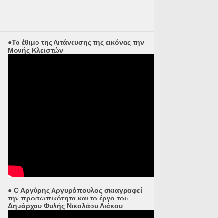
●Το έθιμο της Λιτάνευσης της εικόνας την
Μονής Κλειστών
● Ο Αργύρης Αργυρόπουλος σκιαγραφεί
την προσωπικότητα και το έργο του
Δημάρχου Φυλής Νικολάου Λιάκου