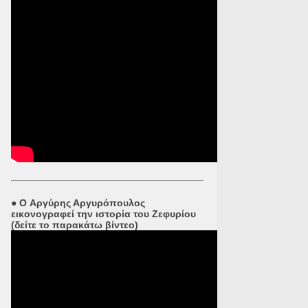
●
O Αργύρης Αργυρόπουλος
εικονογραφεί την ιστορία του Ζεφυρίου
(δείτε το παρακάτω βίντεο)