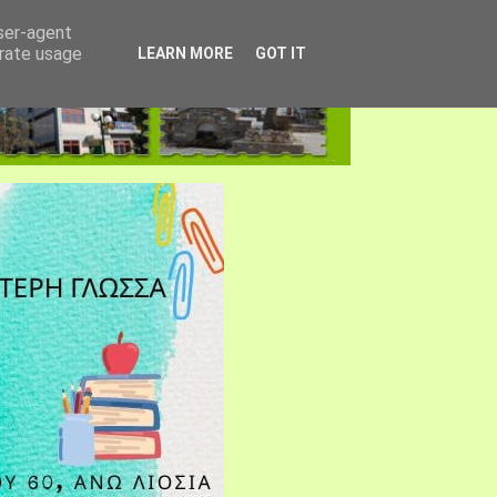
user-agent
erate usage
LEARN MORE
GOT IT