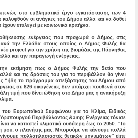
τενώς στο εμβληματικό έργο εγκατάστασης των 4
καλυφθούν οι ανάγκες του Δήμου αλλά και να δοθεί
έχουν επιλεγεί με κοινωνικά κριτήρια.
ποθήκευσης ενέργειας που προχωρά ο Δήμος, στις
 ανά την Ελλάδα στους οποίος ο Δήμος Φυλής θα
 νέο project για την χρήση της βιομάζας της Πάρνηθας
αλλά και την παραγωγή ενέργειας.
την εκτίμηση πως ο Δήμος Φυλής την 5ετία που
λλά και τις δράσεις του για το περιβάλλον θα γίνει
ς “ήδη το πρόγραμμα απεξάρτησης του Δήμου από
γειας σε 826 οικογένειες δεν υπάρχει πουθενά στον
γάλη τιμή που δίνει ώθηση στο Δήμο μας η ανακήρυξη
κλίμα.
 του Ευρωπαϊκού Συμφώνου για το Κλίμα, Ειδικός
 Υφυπουργού Περιβάλλοντος &amp; Ενέργειας τόνισε
ίναι να καταστεί κλιματικά ουδέτερη έως το 2050. “Το
ση μου, ο πλανήτης μας. Μπορούμε να κάνουμε πολλά
 γίνουμε πολλαπλασιαστές θετικών μηνυμάτων” είπε