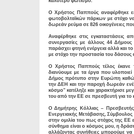
καλύτερο φωτισμό.
Ο Χρήστος Παππούς αναφέρθηκε εκ
φωτοβολταϊκών πάρκων με στόχο να 
δωρεάν ρεύμα σε 826 οικογένειες που 
Αναφέρθηκε στις εγκαταστάσεις α
συνεργασίες με άλλους 44 Δήμους
παράσχει φτηνή ενέργεια αλλά και το
με στόχο την προστασία του δάσους 
Ο Χρήστος Παππούς τέλος έκανε 
διανύουμε με τα έργα που υλοποιεί α
Δήμος πρότυπο στην Ευρώπη καθώ
την ΔΕΗ και την παροχή δωρεάν ενέρ
κόσμο” κατέληξε και χαρακτήρισε με
του από την ΕΕ σε πρεσβευτή για το 
Ο Δημήτρης Κόλλιας – Πρεσβευτής
Ενεργειακής Μετάβασης, Σύμβουλος
στην ομιλία του πως στόχος της ΕΕ ε
σύνθημα είναι ο κόσμος μου, η δρά
αλλάζοντας συνήθειες μπορούμε να