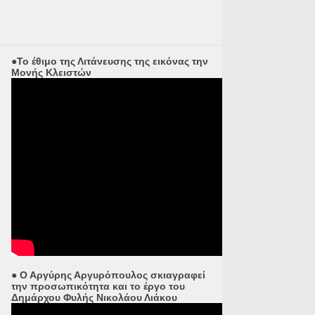
●Το έθιμο της Λιτάνευσης της εικόνας την
Μονής Κλειστών
● Ο Αργύρης Αργυρόπουλος σκιαγραφεί
την προσωπικότητα και το έργο του
Δημάρχου Φυλής Νικολάου Λιάκου