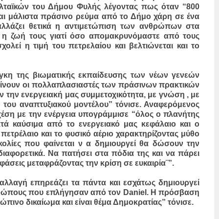
λταϊκών του Δήμου Φυλής λέγοντας πως όταν “800
αι μάλιστα πράσινο ρεύμα από το Δήμο χάρη σε ένα
αλλάζει θετικά η αντιμετώπιση των ανθρώπων στα
ι η ζωή τους γιατί όσο απομακρυνόμαστε από τους
ολεί η τιμή του πετρελαίου και βελτιώνεται και το
γκη της βιωματικής εκπαίδευσης των νέων γενεών
 γίνουν οι πολλαπλασιαστές των πράσινων πρακτικών
 την ενεργειακή μας συμμετοχικότητα, με γνώση , με
ή του αναπτυξιακού μοντέλου” τόνισε. Αναφερόμενος
έση με την ενέργεια υπογράμμισε “όλος ο πλανήτης
κτά καύσιμα από το ενεργειακό μας κεφάλαιο και ο
πετρέλαιο και το φυσικό αέριο χαρακτηρίζοντας μύθο
κολίες που φαίνεται ν α δημιουργεί θα δώσουν την
διαφορετικά. Να πατήσει στα πόδια της και να πάρει
φάσεις μεταφράζοντας την κρίση σε ευκαιρία¨”.
αλλαγή επηρεάζει τα πάντα και εσχάτως δημιουργεί
ρώπους που επλήγησαν από τον Daniel. H πρόσβαση
ώπινο δικαίωμα και είναι θέμα Δημοκρατίας” τόνισε.