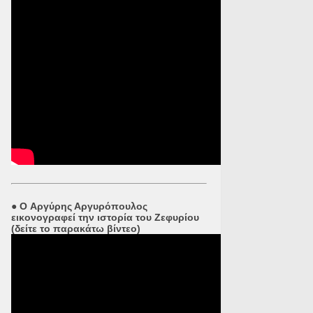
●
O Αργύρης Αργυρόπουλος
εικονογραφεί την ιστορία του Ζεφυρίου
(δείτε το παρακάτω βίντεο)