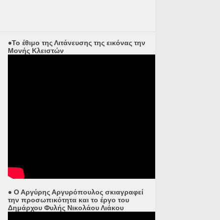
●Το έθιμο της Λιτάνευσης της εικόνας την
Μονής Κλειστών
● Ο Αργύρης Αργυρόπουλος σκιαγραφεί
την προσωπικότητα και το έργο του
Δημάρχου Φυλής Νικολάου Λιάκου