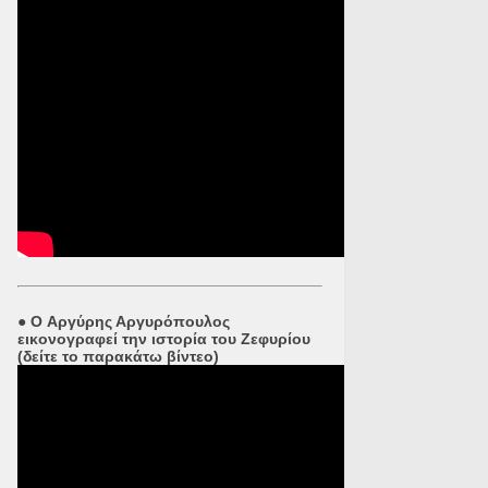
●
O Αργύρης Αργυρόπουλος
εικονογραφεί την ιστορία του Ζεφυρίου
(δείτε το παρακάτω βίντεο)