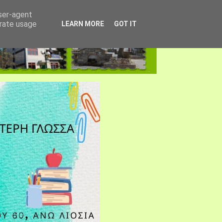
user-agent
erate usage
LEARN MORE
GOT IT