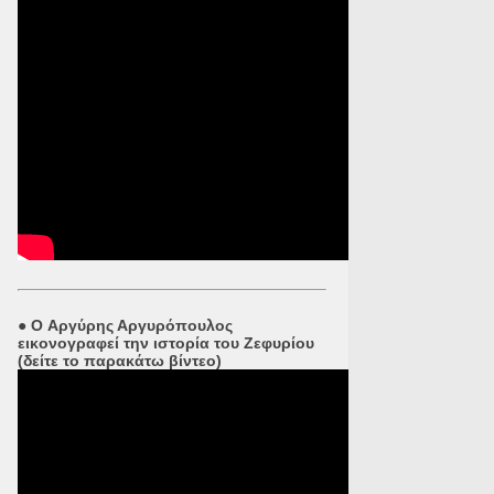
●
O Αργύρης Αργυρόπουλος
εικονογραφεί την ιστορία του Ζεφυρίου
(δείτε το παρακάτω βίντεο)