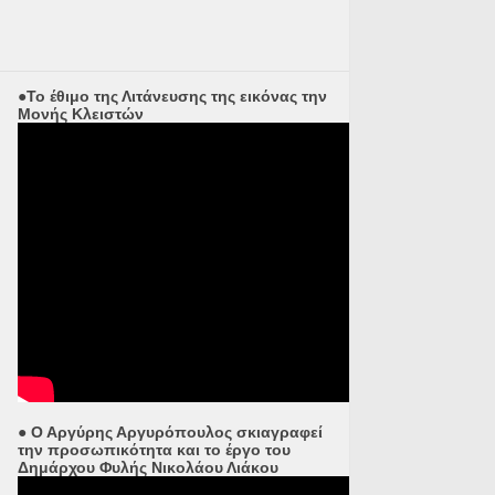
●Το έθιμο της Λιτάνευσης της εικόνας την
Μονής Κλειστών
● Ο Αργύρης Αργυρόπουλος σκιαγραφεί
την προσωπικότητα και το έργο του
Δημάρχου Φυλής Νικολάου Λιάκου