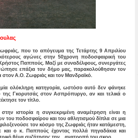
ρουλας
Ζωφριάς, που το απόγευμα της Τετάρτης 9 Απριλίου
ικότερους αγώνες στην 50χρονη ποδοσφαιρική του
 Χρήστος Παππούς. Μαζί με συναδέλφους, συνεργάτες
σώπησε επάξια τον δήμο μας, παρακολούθησαν τον
στον Α.Ο. Ζωφριάς και τον Μανδραϊκό.
ι μία ολόκληρη κατηγορία, ωστόσο αυτό δεν φάνηκε
 της Γκορυτσάς στον Ασπρόπυργο, αν και τελικά ο
έκτησε τον τίτλο.
 στην ιστορία η συγκεκριμένη αναμέτρηση είναι η
 του ποδοσφαίρου και του αθλητισμού δίπλα σε μια
φιλοξενούσε τον κόσμο της Ζωφριάς ήταν κατάμεστη,
ε και ο κ. Παππούς έχοντας πολλά πηγαδάκια και
τρικό θέμα συζήτησης την... ανατροπή του σκορ.