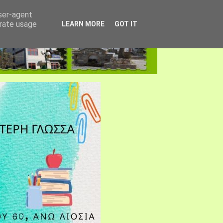
user-agent
erate usage
LEARN MORE
GOT IT