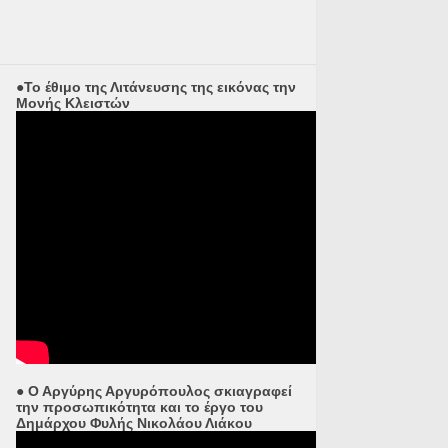
●Το έθιμο της Λιτάνευσης της εικόνας την
Μονής Κλειστών
● Ο Αργύρης Αργυρόπουλος σκιαγραφεί
την προσωπικότητα και το έργο του
Δημάρχου Φυλής Νικολάου Λιάκου