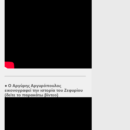
●
O Αργύρης Αργυρόπουλος
εικονογραφεί την ιστορία του Ζεφυρίου
(δείτε το παρακάτω βίντεο)