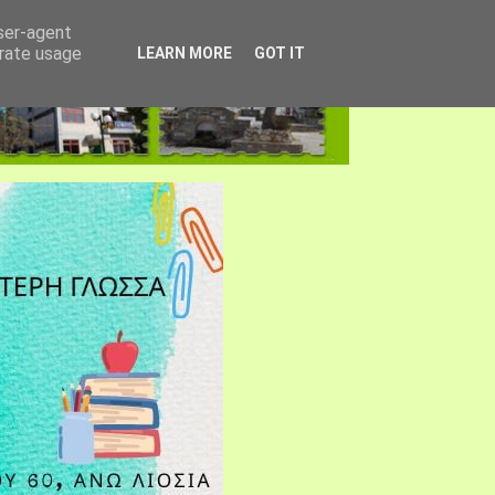
user-agent
erate usage
LEARN MORE
GOT IT