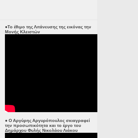
●Το έθιμο της Λιτάνευσης της εικόνας την
Μονής Κλειστών
● Ο Αργύρης Αργυρόπουλος σκιαγραφεί
την προσωπικότητα και το έργο του
Δημάρχου Φυλής Νικολάου Λιάκου