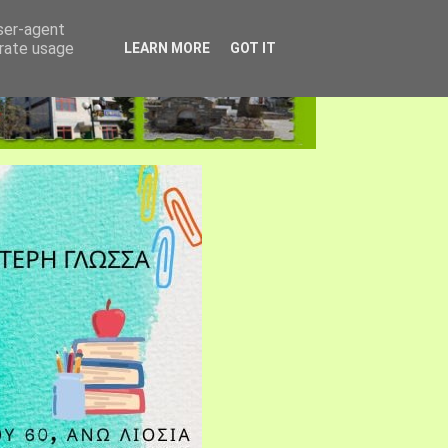
user-agent
erate usage
LEARN MORE
GOT IT