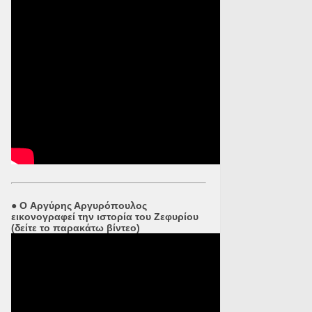
●
O Αργύρης Αργυρόπουλος
εικονογραφεί την ιστορία του Ζεφυρίου
(δείτε το παρακάτω βίντεο)