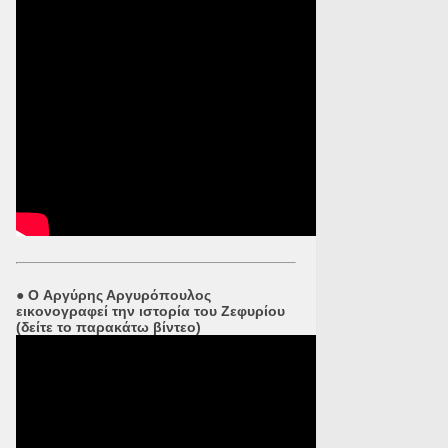
●
O Αργύρης Αργυρόπουλος
εικονογραφεί την ιστορία του Ζεφυρίου
(δείτε το παρακάτω βίντεο)