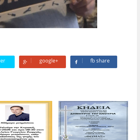
ter
google+
fb share