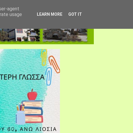
user-agent
erate usage
LEARN MORE
GOT IT