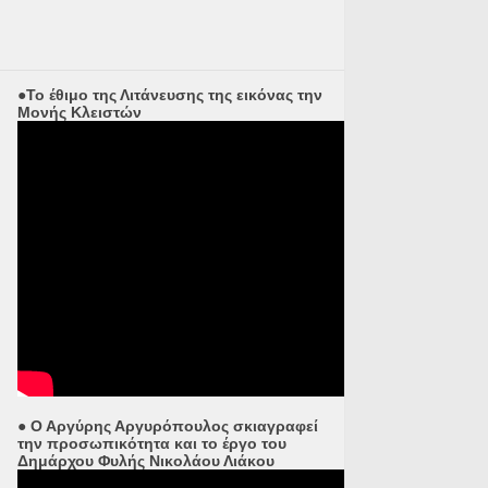
●Το έθιμο της Λιτάνευσης της εικόνας την
Μονής Κλειστών
● Ο Αργύρης Αργυρόπουλος σκιαγραφεί
την προσωπικότητα και το έργο του
Δημάρχου Φυλής Νικολάου Λιάκου