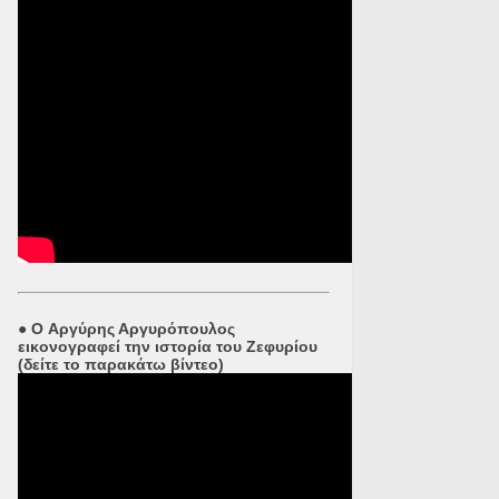
●
O Αργύρης Αργυρόπουλος
εικονογραφεί την ιστορία του Ζεφυρίου
(δείτε το παρακάτω βίντεο)