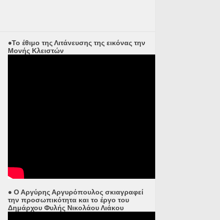
●Το έθιμο της Λιτάνευσης της εικόνας την
Μονής Κλειστών
● Ο Αργύρης Αργυρόπουλος σκιαγραφεί
την προσωπικότητα και το έργο του
Δημάρχου Φυλής Νικολάου Λιάκου