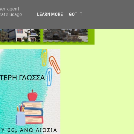
user-agent
erate usage
LEARN MORE
GOT IT