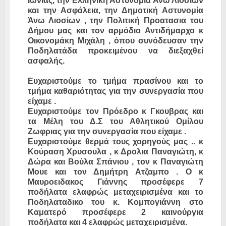
Ιωνιας, την Ελληνική Αστυνομία Άνω Λιοσίων
και την Ασφάλεια, την Δημοτική Αστυνομία
Άνω Λιοσίων , την Πολιτική Προατασια του
Δήμου μας και τον αρμόδιο Αντιδήμαρχο κ
Οικονομάκη Μιχάλη , όπου συνόδευσαν την
Ποδηλατάδα προκειμένου να διεξαχθεί
ασφαλής.
Ευχαριστούμε το τμήμα πρασίνου και το
τμήμα καθαριότητας για την συνεργασία που
είχαμε .
Ευχαριστούμε τον Πρόεδρο κ Γκουβρας και
τα Μέλη του Δ.Σ του Αθλητικού Ομίλου
Ζωφριας για την συνεργασία που είχαμε .
Ευχαριστούμε θερμά τους χορηγούς μας .. κ
Κούραση Χρυσουλα , κ Δρολια Παναγιώτη, κ
Δώρα και Βούλα Σπάνιου , τον κ Παναγιώτη
Μουε και τον Δημήτρη Ατζαμπο . Ο κ
Μαυροειδακος Γιάννης προσέφερε 7
ποδήλατα ελαφρώς μεταχειρισμένα και το
Ποδηλαταδικο του κ. Κομπογιάννη στο
Καματερό προσέφερε 2 καινούργια
ποδήλατα και 4 ελαφρώς μεταχειρισμένα.