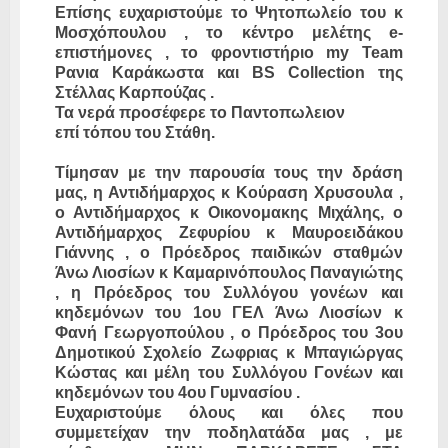
Επίσης ευχαριστούμε το Ψητοπωλείο του κ
Μοσχόπουλου , το κέντρο μελέτης e-
επιστήμονες , το φροντιστήριο my Team
Ρανια Καράκωστα και BS Collection της
Στέλλας Καρπούζας .
Τα νερά προσέφερε το Παντοπωλειον
επί τόπου του Στάθη.
Τίμησαν με την παρουσία τους την δράση
μας, η Αντιδήμαρχος κ Κούραση Χρυσουλα ,
ο Αντιδήμαρχος κ Οικονομακης Μιχάλης, ο
Αντιδήμαρχος Ζεφυρίου κ Μαυροειδάκου
Γιάννης , ο Πρόεδρος παιδικών σταθμών
Άνω Λιοσίων κ Καμαρινόπουλος Παναγιώτης
, η Πρόεδρος του Συλλόγου γονέων και
κηδεμόνων του 1ου ΓΕΛ Άνω Λιοσίων κ
Φανή Γεωργοπούλου , ο Πρόεδρος του 3ου
Δημοτικού Σχολείο Ζωφριας κ Μπαγιώργας
Κώστας και μέλη του Συλλόγου Γονέων και
κηδεμόνων του 4ου Γυμνασίου .
Ευχαριστούμε όλους και όλες που
συμμετείχαν την ποδηλατάδα μας , με