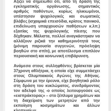
Αξίζει να σημειωθεί ότι, από τη δράση της
εγκληματικής οργάνωσης, σημαντικός
αριθμός παθόντων, κυρίως ηλικιωμένοι,
υπέστησαν ψυχολογικές και σωματικές
βλάβες (ισχαιμικά επεισόδια, κρίσεις πανικού,
επιδείνωση υπαρχουσών παθήσεων κ.λπ.)
εξαιτίας της ψυχολογικής πίεσης που
δέχθηκαν. Μάλιστα, πολλοί αναγκάστηκαν να
αλλάξουν ριζικά την καθημερινότητά τους
(μόνιμη παρουσία συγγενών, πρόσληψη
βοηθών στο σπίτι), με αποτέλεσμα επιπλέον
περιουσιακή και κοινωνική επιβάρυνση.
Ανάμεσα στους συλληφθέντες βρίσκεται μία
37χρονη αθλήτρια, η οποία είχε συμμετάσχει
στους Ολυμπιακούς Αγώνες της Αθήνας.
Σύμφωνα με την έρευνα, είχε βοηθητικό ρόλο
στη δράση του κυκλώματος, συνδράμοντας
τον αδελφό της -ο οποίος λειτουργούσε ως
«εισπράκτορας» – στο ξέπλυμα χρημάτων και
τη διαχείριση των μετρητών από την
εκποίηση κοσμημάτων και άλλων
κλοπιμαίων.