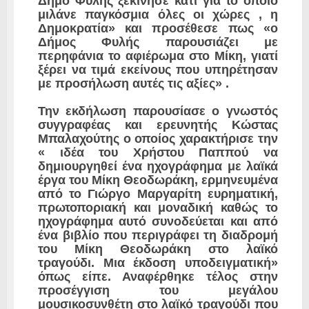
Δήμο Φυλής ξεκίνησε κάτι για το οποίο
μιλάνε παγκόσμια όλες οι χώρες , η
Δημοκρατία» και προσέθεσε πως «ο
Δήμος Φυλής παρουσιάζει με
περηφάνια το αφιέρωμα στο Μίκη, γιατί
ξέρει να τιμά εκείνους που υπηρέτησαν
με προσήλωση αυτές τις αξίες» .
Την εκδήλωση παρουσίασε ο γνωστός
συγγραφέας και ερευνητής Κώστας
Μπαλαχούτης ο οποίος χαρακτήρισε την
« ιδέα του Χρήστου Παππού να
δημιουργηθεί ένα ηχογράφημα με λαϊκά
έργα του Μίκη Θεοδωράκη, ερμηνευμένα
από το Γιώργο Μαργαρίτη ευρηματική,
πρωτοποριακή και μοναδική καθώς το
ηχογράφημα αυτό συνοδεύεται και από
ένα βιβλίο που περιγράφει τη διαδρομή
του Μίκη Θεοδωράκη στο λαϊκό
τραγούδι. Μια έκδοση υποδειγματική»
όπως είπε. Αναφέρθηκε τέλος στην
προσέγγιση του μεγάλου
μουσικοσυνθέτη στο λαϊκό τραγούδι που