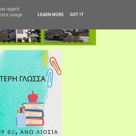
user-agent
erate usage
LEARN MORE
GOT IT