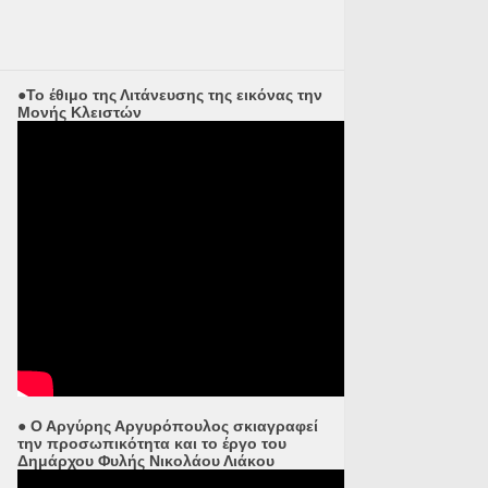
●Το έθιμο της Λιτάνευσης της εικόνας την
Μονής Κλειστών
● Ο Αργύρης Αργυρόπουλος σκιαγραφεί
την προσωπικότητα και το έργο του
Δημάρχου Φυλής Νικολάου Λιάκου