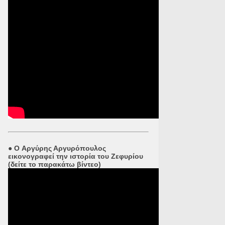
●
O Αργύρης Αργυρόπουλος
εικονογραφεί την ιστορία του Ζεφυρίου
(δείτε το παρακάτω βίντεο)