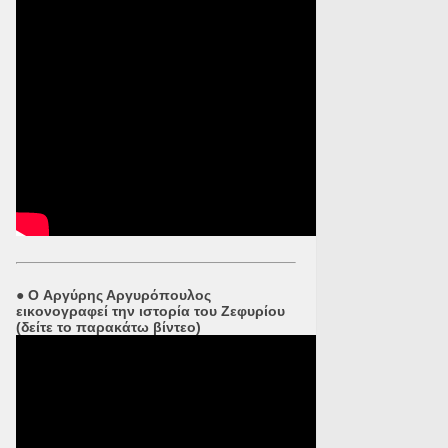
●
O Αργύρης Αργυρόπουλος
εικονογραφεί την ιστορία του Ζεφυρίου
(δείτε το παρακάτω βίντεο)