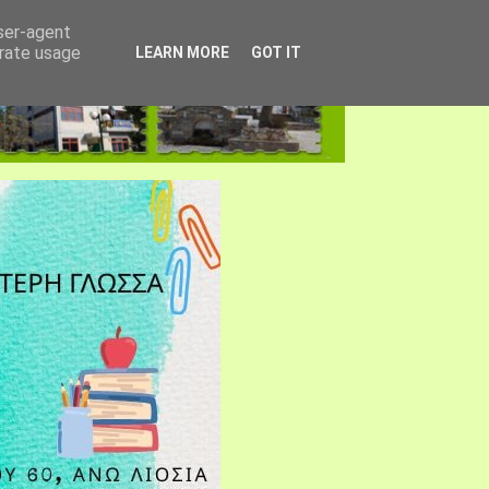
user-agent
erate usage
LEARN MORE
GOT IT