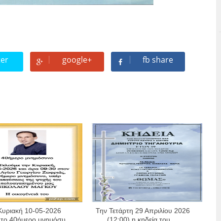
ter
google+
fb share
Κυριακή 10-05-2026
Την Τετάρτη 29 Απριλίου 2026
 το 40ήμερο μνημόσυ...
(12:00) η κηδεία του ...