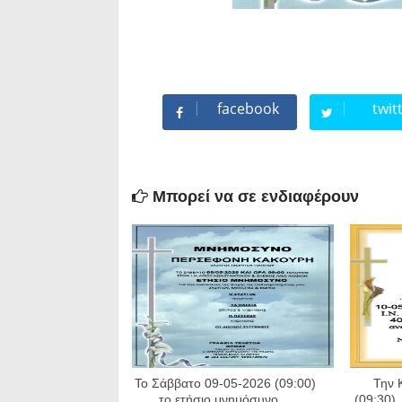
facebook
twit
Μπορεί να σε ενδιαφέρουν
Το Σάββατο 09-05-2026 (09:00)
Την 
το ετήσιο μνημόσυνο ...
(09:30),