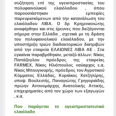
συζήτηση επί της υγειοπροστασίας του
πολυφαινολικού ελαιόλαδου , όπου
παρουσιάστηκαν εμπειρίες
παρευρισκόμενων από την κατανάλωση του
ελαιόλαδου ΛΙΒΑ. Ο δρ Κρημνιανιώτης
αναφέρθηκε και στις έρευνες που διεξάγονται
σήμερα στην Ελλάδα , σχετικά με τη δράση
του πολυφαινολικού ελαιόλαδου, με την
υποστήριξη τριών διαδακτορικών διατριβών
από την εταιρεία ΕΛΑΙΩΝΕΣ ΛΙΒΑ ΑΕ . Στα
εγκαίνια παραβρέθηκαν, μεταξύ άλλων: Νίκος
Παπάζογλου πρόεδρος της εταιρείας
FARMEΧ, Νίκος Ηλιόπουλος ναύαρχος ε.α,
Νίκος Μπουγιουρής, πρόεδρος του Αγροτικού
Κόμματος Ελλάδας, Κυριάκος Χατζηλέρης,
υποψ. Βουλευτής, Παναγιώτης Γρηγοριάδης
πρώην Αντινομάρχης Ανατολικής Αττικής,
επιχειρηματίες από τον χώρο των εξαγωγών
, κ.α.
Που παράγεται το υγειοπροστατευτικό
ελαιόλαδο