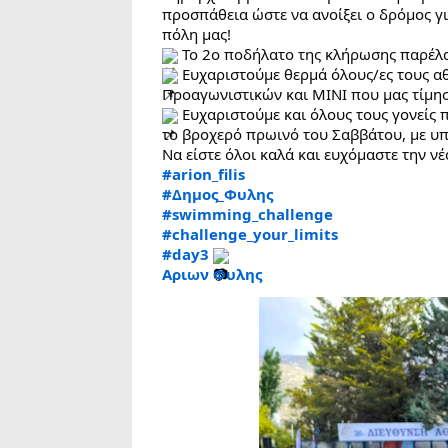
προσπάθεια ώστε να ανοίξει ο δρόμος γι
πόλη μας!
 Το 2ο ποδήλατο της κλήρωσης παρέλα
 Ευχαριστούμε θερμά όλους/ες τους α
Προαγωνιστικών και ΜΙΝΙ που μας τίμησ
 Ευχαριστούμε και όλους τους γονείς 
το βροχερό πρωινό του Σαββάτου, με υπ
Να είστε όλοι καλά και ευχόμαστε την νέ
#arion_filis
#Δημος_Φυλης
#swimming_challenge
#challenge_your_limits
#day3
Αριων Φυλης