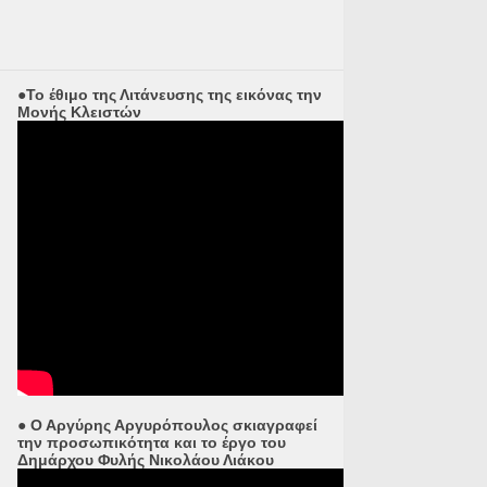
●Το έθιμο της Λιτάνευσης της εικόνας την
Μονής Κλειστών
● Ο Αργύρης Αργυρόπουλος σκιαγραφεί
την προσωπικότητα και το έργο του
Δημάρχου Φυλής Νικολάου Λιάκου