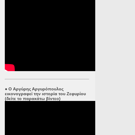
●
O Αργύρης Αργυρόπουλος
εικονογραφεί την ιστορία του Ζεφυρίου
(δείτε το παρακάτω βίντεο)