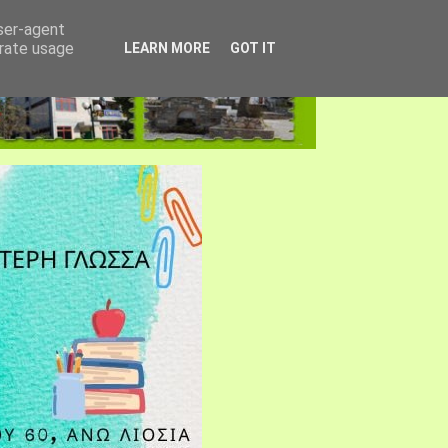
user-agent
erate usage
LEARN MORE
GOT IT