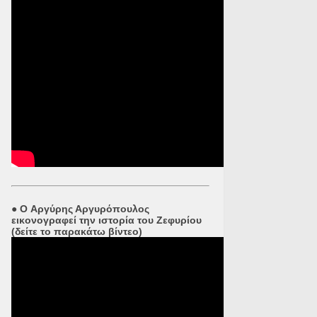
●
O Αργύρης Αργυρόπουλος
εικονογραφεί την ιστορία του Ζεφυρίου
(δείτε το παρακάτω βίντεο)