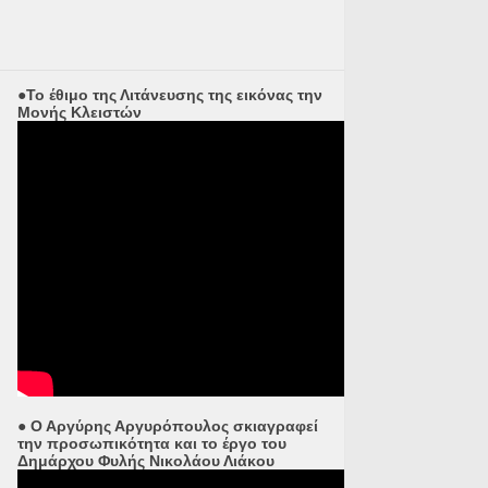
●Το έθιμο της Λιτάνευσης της εικόνας την
Μονής Κλειστών
● Ο Αργύρης Αργυρόπουλος σκιαγραφεί
την προσωπικότητα και το έργο του
Δημάρχου Φυλής Νικολάου Λιάκου