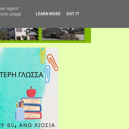
user-agent
erate usage
LEARN MORE
GOT IT