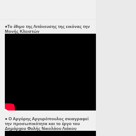
●Το έθιμο της Λιτάνευσης της εικόνας την
Μονής Κλειστών
● Ο Αργύρης Αργυρόπουλος σκιαγραφεί
την προσωπικότητα και το έργο του
Δημάρχου Φυλής Νικολάου Λιάκου