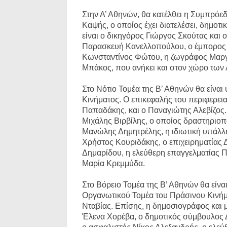
Στην Α’ Αθηνών, θα κατέλθει η Συμπρόε
Καψής, ο οποίος έχει διατελέσει, δημοτ
είναι ο δικηγόρος Γιώργος Σκούτας και 
Παρασκευή Κανελλοπούλου, ο έμπορος 
Κωνσταντίνος Φώτου, η ζωγράφος Μαργα
Μπάκος, που ανήκει και στον χώρο των
Στο Νότιο Τομέα της Β’ Αθηνών θα είναι
Κινήματος. Ο επικεφαλής του περιφερει
Παπαδάκης, και ο Παναγιώτης Αλεβίζος. 
Μιχάλης Βιρβίλης, ο οποίος δραστηριοποι
Μανώλης Δημητρέλης, η ιδιωτική υπάλλ
Χρήστος Κουριδάκης, ο επιχειρηματίας 
Δημαρίδου, η ελεύθερη επαγγελματίας Π
Μαρία Κρεμμύδα.
Στο Βόρειο Τομέα της Β’ Αθηνών θα είνα
Οργανωτικού Τομέα του Πράσινου Κινήμ
Νταβίας. Επίσης, η δημοσιογράφος και 
Έλενα Χορέβα, ο δημοτικός σύμβουλος 