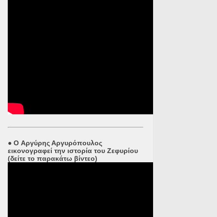
●
O Αργύρης Αργυρόπουλος
εικονογραφεί την ιστορία του Ζεφυρίου
(δείτε το παρακάτω βίντεο)