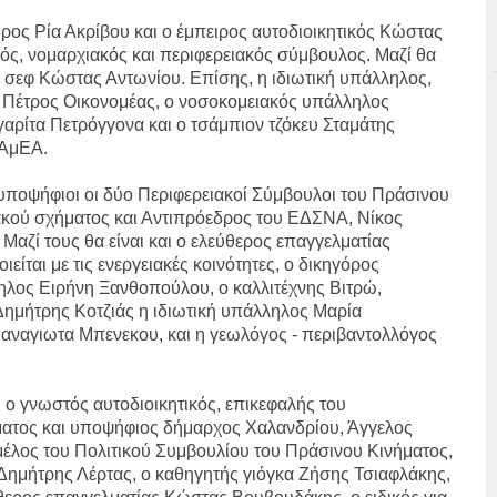
δρος Ρία Ακρίβου και ο έμπειρος αυτοδιοικητικός Κώστας
ικός, νομαρχιακός και περιφερειακός σύμβουλος. Μαζί θα
ο σεφ Κώστας Αντωνίου. Επίσης, η ιδιωτική υπάλληλος,
Πέτρος Οικονομέας, ο νοσοκομειακός υπάλληλος
ρίτα Πετρόγγονα και ο τσάμπιον τζόκευ Σταμάτης
 ΑμΕΑ.
 υποψήφιοι οι δύο Περιφερειακοί Σύμβουλοι του Πράσινου
ακού σχήματος και Αντιπρόεδρος του ΕΔΣΝΑ, Νίκος
Μαζί τους θα είναι και ο ελεύθερος επαγγελματίας
είται με τις ενεργειακές κοινότητες, ο δικηγόρος
ηλος Ειρήνη Ξανθοπούλου, ο καλλιτέχνης Βιτρώ,
Δημήτρης Κοτζιάς η ιδιωτική υπάλληλος Μαρία
αναγιωτα Μπενεκου, και η γεωλόγος - περιβαντολλόγος
ι ο γνωστός αυτοδιοικητικός, επικεφαλής του
ατος και υποψήφιος δήμαρχος Χαλανδρίου, Άγγελος
μέλος του Πολιτικού Συμβουλίου του Πράσινου Κινήματος,
Δημήτρης Λέρτας, ο καθηγητής γιόγκα Ζήσης Τσιαφλάκης,