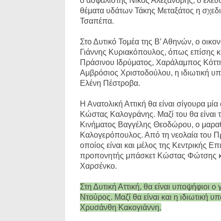
ο ασφαλιστής Νίκος Αλεξανδρής, ο ελεύ
θέματα υδάτων Τάκης Μεταξάτος η σχεδ
Τσαπέπα.
Στο Δυτικό Τομέα της Β’ Αθηνών, ο οικ
Γιάννης Κυριακόπουλος, όπως επίσης κα
Πράσινου Ιδρύματος, Χαράλαμπος Κόττης
Αμβρόσιος Χριστοδούλου, η ιδιωτική υ
Ελένη Πέστροβα.
Η Ανατολική Αττική θα είναι σίγουρα μία
Κώστας Καλογράνης. Μαζί του θα είναι 
Κινήματος Βαγγέλης Θεοδώρου, ο μαρα
Καλογερόπουλος. Από τη νεολαία του Πρ
οποίος είναι και μέλος της Κεντρικής Επι
προπονητής μπάσκετ Κώστας Φώτσης κα
Χαρσένκο.
Στη Δυτική Αττική, θα είναι υποψήφιοι 
Ντούρος. Μαζί θα είναι και η ιδιωτική 
Χρυσάνθη Κακογιάννη.