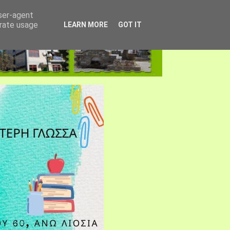
user-agent
erate usage
LEARN MORE
GOT IT