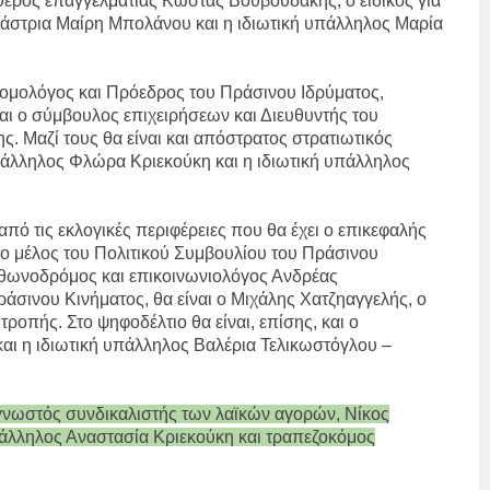
θερος επαγγελματίας Κώστας Βουβουδάκης, ο ειδικός για
ιάστρια Μαίρη Μπολάνου και η ιδιωτική υπάλληλος Μαρία
ονομολόγος και Πρόεδρος του Πράσινου Ιδρύματος,
ι ο σύμβουλος επιχειρήσεων και Διευθυντής του
. Μαζί τους θα είναι και απόστρατος στρατιωτικός
πάλληλος Φλώρα Κριεκούκη και η ιδιωτική υπάλληλος
 από τις εκλογικές περιφέρειες που θα έχει ο επικεφαλής
το μέλος του Πολιτικού Συμβουλίου του Πράσινου
θωνοδρόμος και επικοινωνιολόγος Ανδρέας
άσινου Κινήματος, θα είναι ο Μιχάλης Χατζηαγγελής, ο
τροπής. Στο ψηφοδέλτιο θα είναι, επίσης, και ο
ι η ιδιωτική υπάλληλος Βαλέρια Τελικωστόγλου –
ο γνωστός συνδικαλιστής των λαϊκών αγορών, Νίκος
υπάλληλος Αναστασία Κριεκούκη και τραπεζοκόμος