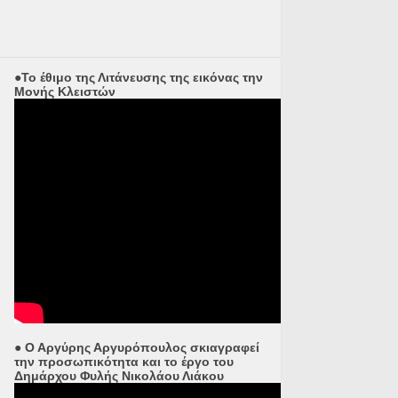
●Το έθιμο της Λιτάνευσης της εικόνας την
Μονής Κλειστών
● Ο Αργύρης Αργυρόπουλος σκιαγραφεί
την προσωπικότητα και το έργο του
Δημάρχου Φυλής Νικολάου Λιάκου