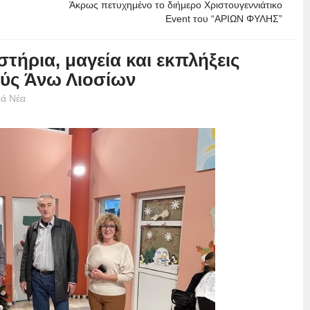
Άκρως πετυχημένο το διήμερο Χριστουγεννιάτικο
Εvent του “ΑΡΙΩΝ ΦΥΛΗΣ”
τήρια, μαγεία και εκπλήξεις
ούς Άνω Λιοσίων
κά Νέα