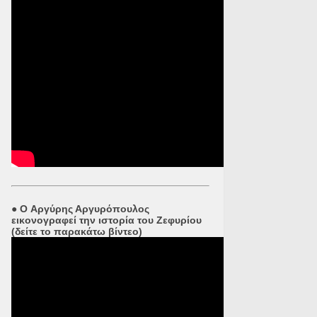
●
O Αργύρης Αργυρόπουλος
εικονογραφεί την ιστορία του Ζεφυρίου
(δείτε το παρακάτω βίντεο)