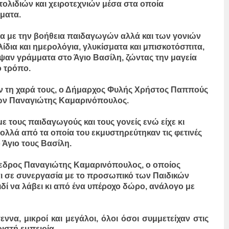
τολιδιών και χειροτεχνιών μέσα στα οποία
ματα.
σία με την βοήθεια παιδαγωγών αλλά και των γονιών
λίδια και ημερολόγια, γλυκίσματα και μπισκοτόσπιτα,
αψαν γράμματα στο Άγιο Βασίλη, ζώντας την μαγεία
ό τρόπο.
αν τη χαρά τους, ο Δήμαρχος Φυλής Χρήστος Παππούς
μών Παναγιώτης Καμαρινόπουλος.
ε τους παιδαγωγούς και τους γονείς ενώ είχε κι
πολλά από τα οποία του εκμυστηρεύτηκαν τις φετινές
Άγιο τους Βασίλη.
όεδρος Παναγιώτης Καμαρινόπουλος, ο οποίος
και σε συνεργασία με το προσωπικό των Παιδικών
δί να λάβει κι από ένα υπέροχο δώρο, ανάλογο με
εννα, μικροί και μεγάλοι, όλοι όσοι συμμετείχαν στις
ριστή εμπειρία.