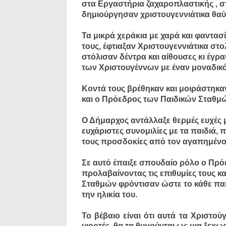
στα Εργαστήρια ζαχαροπλαστικής , σ
δημιούργησαν χριστουγεννιάτικα θαύ
Τα μικρά χεράκια με χαρά και φαντα
τους, έφτιαξαν Χριστουγεννιάτικα στο
στόλισαν δέντρα και αίθουσες κι έγρ
των Χριστουγέννων με έναν μοναδικ
Κοντά τους βρέθηκαν και μοιράστηκ
και ο Πρόεδρος των Παιδικών Σταθ
Ο Δήμαρχος αντάλλαξε θερμές ευχές μ
ευχάριστες συνομιλίες με τα παιδιά, 
τους προσδοκίες από τον αγαπημένο 
Σε αυτό έπαιξε σπουδαίο ρόλο ο Πρ
προλαβαίνοντας τις επιθυμίες τους 
Σταθμών φρόντισαν ώστε το κάθε παι
την ηλικία του.
Το βέβαιο είναι ότι αυτά τα Χριστούγ
γιορτές, θα τα θυμούνται ως μια ξεχω