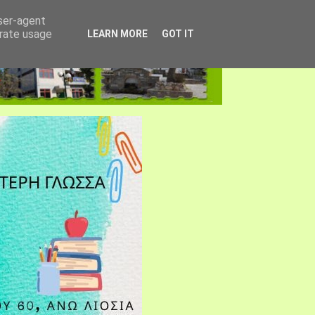
user-agent
erate usage
LEARN MORE
GOT IT