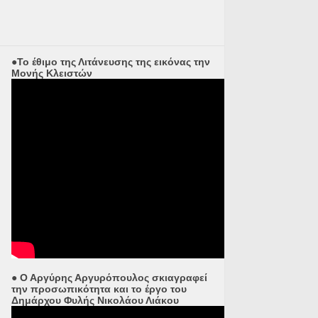
●Το έθιμο της Λιτάνευσης της εικόνας την
Μονής Κλειστών
● Ο Αργύρης Αργυρόπουλος σκιαγραφεί
την προσωπικότητα και το έργο του
Δημάρχου Φυλής Νικολάου Λιάκου