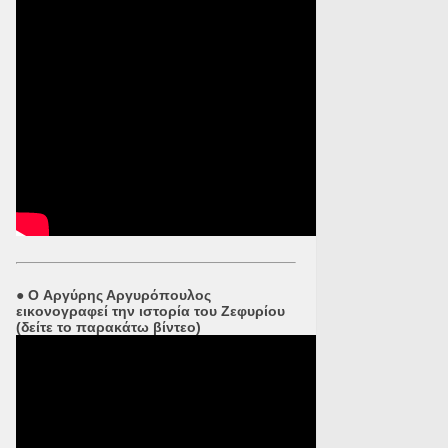
●
O Αργύρης Αργυρόπουλος
εικονογραφεί την ιστορία του Ζεφυρίου
(δείτε το παρακάτω βίντεο)