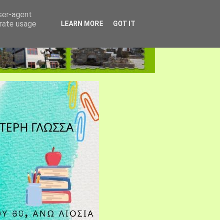
user-agent
erate usage
LEARN MORE
GOT IT