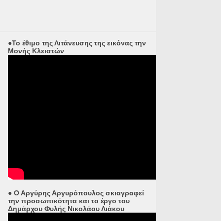
●Το έθιμο της Λιτάνευσης της εικόνας την
Μονής Κλειστών
● Ο Αργύρης Αργυρόπουλος σκιαγραφεί
την προσωπικότητα και το έργο του
Δημάρχου Φυλής Νικολάου Λιάκου