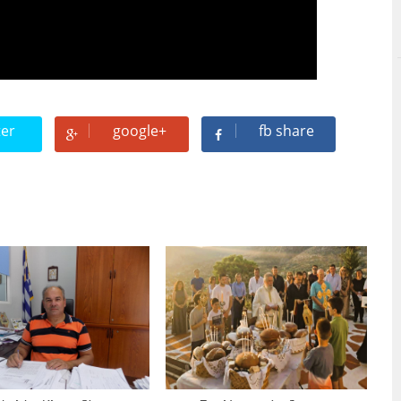
ter
google+
fb share