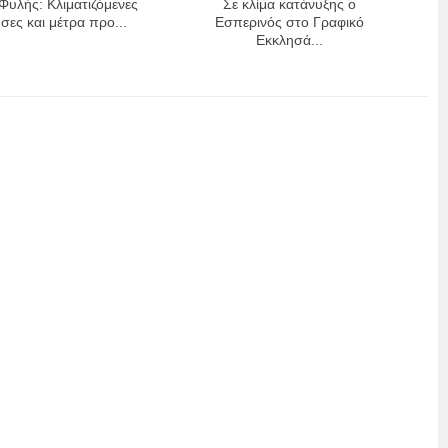
Φυλής: Κλιματιζόμενες
Σε κλίμα κατάνυξης ο
σες και μέτρα προ...
Εσπερινός στο Γραφικό
Εκκλησά...