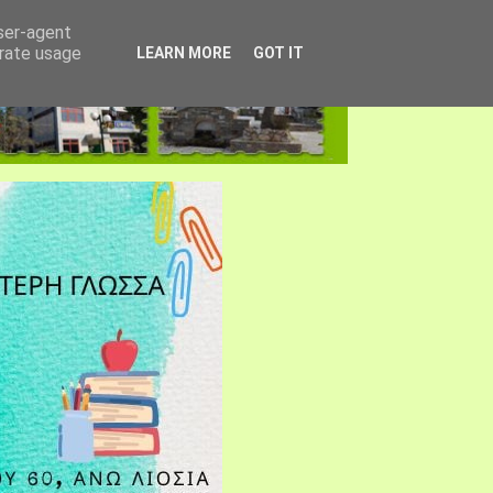
user-agent
erate usage
LEARN MORE
GOT IT