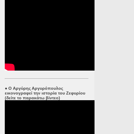
●
O Αργύρης Αργυρόπουλος
εικονογραφεί την ιστορία του Ζεφυρίου
(δείτε το παρακάτω βίντεο)