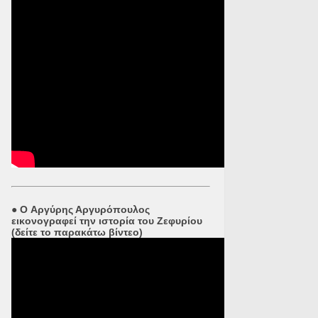
●
O Αργύρης Αργυρόπουλος
εικονογραφεί την ιστορία του Ζεφυρίου
(δείτε το παρακάτω βίντεο)