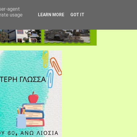
user-agent
erate usage
LEARN MORE
GOT IT