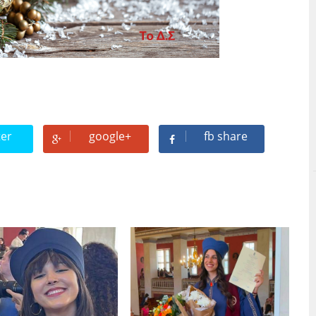
ter
google+
fb share