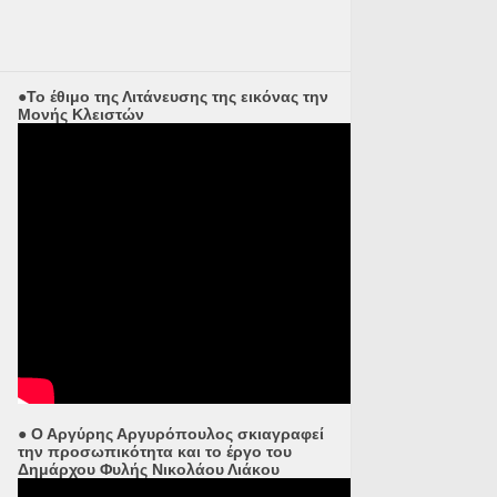
●Το έθιμο της Λιτάνευσης της εικόνας την
Μονής Κλειστών
● Ο Αργύρης Αργυρόπουλος σκιαγραφεί
την προσωπικότητα και το έργο του
Δημάρχου Φυλής Νικολάου Λιάκου