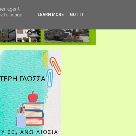
user-agent
erate usage
LEARN MORE
GOT IT